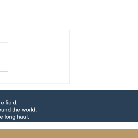
e field.
ound the world.
he long haul.