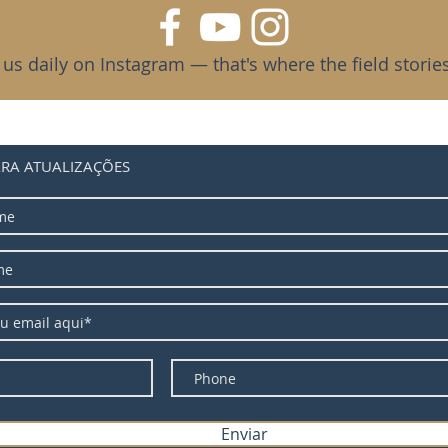
 us daily on Instagram — that's where the field stories 
ARA ATUALIZAÇÕES
Enviar