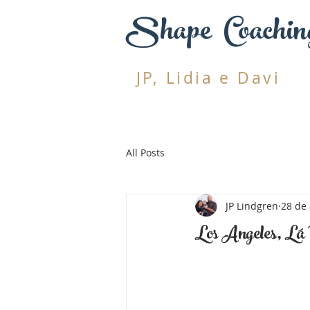
Shape Coachin
JP, Lidia e Davi
All Posts
JP Lindgren
28 de 
Los Angeles, Lá 